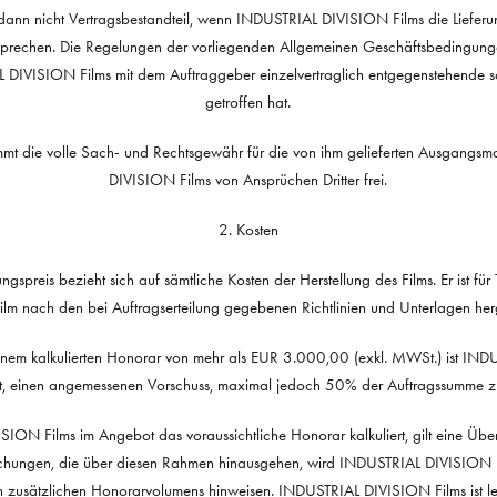
ann nicht Vertragsbestandteil, wenn INDUSTRIAL DIVISION Films die Lieferu
sprechen. Die Regelungen der vorliegenden Allgemeinen Geschäftsbedingunge
DIVISION Films mit dem Auftraggeber einzelvertraglich entgegenstehende sc
getroffen hat.
mt die volle Sach- und Rechtsgewähr für die von ihm gelieferten Ausgangsmate
DIVISION Films von Ansprüchen Dritter frei.
2. Kosten
ungspreis bezieht sich auf sämtliche Kosten der Herstellung des Films. Er ist für
Film nach den bei Auftragserteilung gegebenen Richtlinien und Unterlagen herge
einem kalkulierten Honorar von mehr als EUR 3.000,00 (exkl. MWSt.) ist IN
gt, einen angemessenen Vorschuss, maximal jedoch 50% der Auftragssumme zu
ION Films im Angebot das voraussichtliche Honorar kalkuliert, gilt eine Übe
ichungen, die über diesen Rahmen hinausgehen, wird INDUSTRIAL DIVISION F
 zusätzlichen Honorarvolumens hinweisen. INDUSTRIAL DIVISION Films ist led