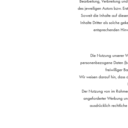
Bearbeitung, Verbreitung und
des jeweiligen Autors bzw. Ers
Soweit die Inhalte auf diese
Inhalte Dritter als solche g
entsprechenden Hinw
Die Nutzung unserer W
personenbezogene Daten (bei
freiwilliger 
Wir weisen darauf hin, dass d
Der Nutzung von im Rahmen d
angeforderter Werbung und 
ausdrücklich rechtlich