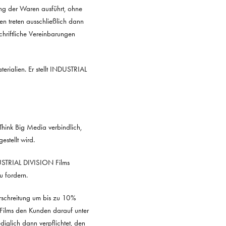
ng der Waren ausführt, ohne
n treten ausschließlich dann
hriftliche Vereinbarungen
rialien. Er stellt INDUSTRIAL
 Think Big Media verbindlich,
stellt wird.
DUSTRIAL DIVISION Films
 fordern.
rschreitung um bis zu 10%
ilms den Kunden darauf unter
iglich dann verpflichtet, den