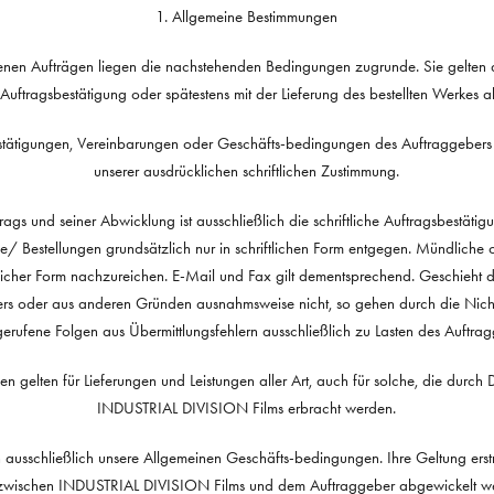
1. Allgemeine Bestimmungen
nen Aufträgen liegen die nachstehenden Bedingungen zugrunde. Sie gelten
n Auftragsbestätigung oder spätestens mit der Lieferung des bestellten Werkes a
tätigungen, Vereinbarungen oder Geschäfts-bedingungen des Auftraggebers b
unserer ausdrücklichen schriftlichen Zustimmung.
ags und seiner Abwicklung ist ausschließlich die schriftliche Auftragsbest
/ Bestellungen grundsätzlich nur in schriftlichen Form entgegen. Mündliche o
iftlicher Form nachzureichen. E-Mail und Fax gilt dementsprechend. Geschieht
rs oder aus anderen Gründen ausnahmsweise nicht, so gehen durch die Nicht
gerufene Folgen aus Übermittlungsfehlern ausschließlich zu Lasten des Auftrag
gelten für Lieferungen und Leistungen aller Art, auch für solche, die durch Dr
INDUSTRIAL DIVISION Films erbracht werden.
 ausschließlich unsere Allgemeinen Geschäfts-bedingungen. Ihre Geltung erstr
e zwischen INDUSTRIAL DIVISION Films und dem Auftraggeber abgewickelt 