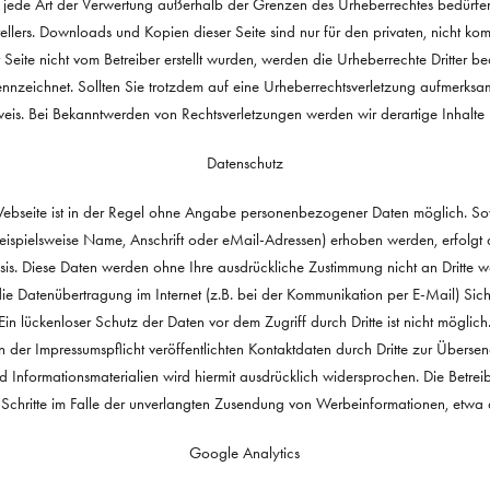
 jede Art der Verwertung außerhalb der Grenzen des Urheberrechtes bedürfen
tellers. Downloads und Kopien dieser Seite sind nur für den privaten, nicht ko
r Seite nicht vom Betreiber erstellt wurden, werden die Urheberrechte Dritter 
ekennzeichnet. Sollten Sie trotzdem auf eine Urheberrechtsverletzung aufmerksa
eis. Bei Bekanntwerden von Rechtsverletzungen werden wir derartige Inhalte
Datenschutz
ebseite ist in der Regel ohne Angabe personenbezogener Daten möglich. Sow
spielsweise Name, Anschrift oder eMail-Adressen) erhoben werden, erfolgt die
Basis. Diese Daten werden ohne Ihre ausdrückliche Zustimmung nicht an Dritte 
ie Datenübertragung im Internet (z.B. bei der Kommunikation per E-Mail) Sic
Ein lückenloser Schutz der Daten vor dem Zugriff durch Dritte ist nicht möglich
er Impressumspflicht veröffentlichten Kontaktdaten durch Dritte zur Überse
Informationsmaterialien wird hiermit ausdrücklich widersprochen. Die Betreib
e Schritte im Falle der unverlangten Zusendung von Werbeinformationen, etwa
Google Analytics