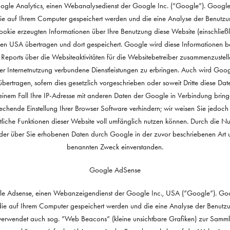
ogle Analytics, einen Webanalysedienst der Google Inc. (”Google”). Google
die auf Ihrem Computer gespeichert werden und die eine Analyse der Benutz
ookie erzeugten Informationen über Ihre Benutzung diese Website (einschließli
den USA übertragen und dort gespeichert. Google wird diese Informationen b
Reports über die Websiteaktivitäten für die Websitebetreiber zusammenzustell
r Internetnutzung verbundene Dienstleistungen zu erbringen. Auch wird Goog
übertragen, sofern dies gesetzlich vorgeschrieben oder soweit Dritte diese D
einem Fall Ihre IP-Adresse mit anderen Daten der Google in Verbindung bringe
echende Einstellung Ihrer Browser Software verhindern; wir weisen Sie jedoch 
tliche Funktionen dieser Website voll umfänglich nutzen können. Durch die N
g der über Sie erhobenen Daten durch Google in der zuvor beschriebenen Ar
benannten Zweck einverstanden.
Google AdSense
le Adsense, einen Webanzeigendienst der Google Inc., USA (”Google”). Go
 die auf Ihrem Computer gespeichert werden und die eine Analyse der Benutz
verwendet auch sog. ”Web Beacons” (kleine unsichtbare Grafiken) zur Samml