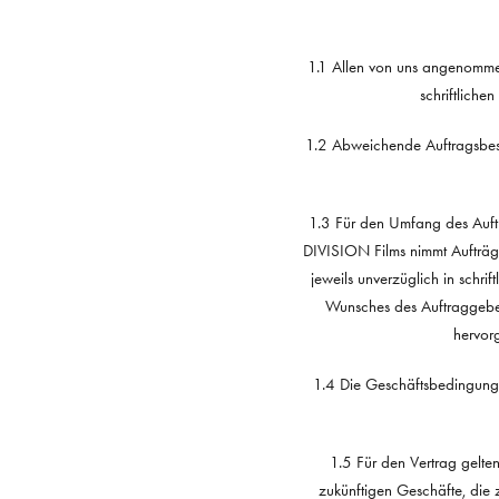
1.1 Allen von uns angenomme
schriftliche
1.2 Abweichende Auftragsbes
1.3 Für den Umfang des Auftr
DIVISION Films nimmt Aufträge
jeweils unverzüglich in schr
Wunsches des Auftraggebe
hervor
1.4 Die Geschäftsbedingungen 
1.5 Für den Vertrag gelten
zukünftigen Geschäfte, di