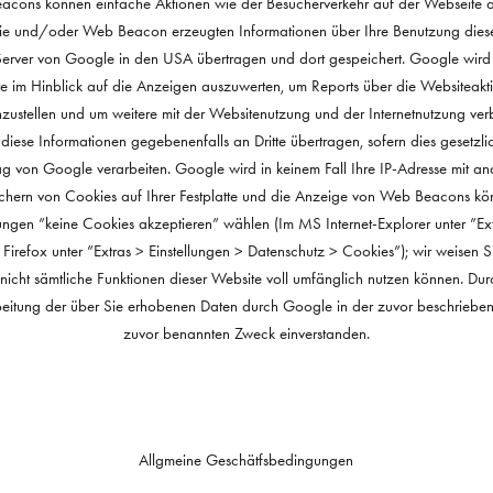
cons können einfache Aktionen wie der Besucherverkehr auf der Webseite 
e und/oder Web Beacon erzeugten Informationen über Ihre Benutzung diese W
Server von Google in den USA übertragen und dort gespeichert. Google wird 
 im Hinblick auf die Anzeigen auszuwerten, um Reports über die Websiteakti
ustellen und um weitere mit der Websitenutzung und der Internetnutzung ver
iese Informationen gegebenenfalls an Dritte übertragen, sofern dies gesetzl
rag von Google verarbeiten. Google wird in keinem Fall Ihre IP-Adresse mit 
chern von Cookies auf Ihrer Festplatte und die Anzeige von Web Beacons kön
lungen ”keine Cookies akzeptieren” wählen (Im MS Internet-Explorer unter ”Ex
 Firefox unter ”Extras > Einstellungen > Datenschutz > Cookies”); wir weisen 
 nicht sämtliche Funktionen dieser Website voll umfänglich nutzen können. Du
arbeitung der über Sie erhobenen Daten durch Google in der zuvor beschrieb
zuvor benannten Zweck einverstanden.
Allgmeine Geschätfsbedingungen