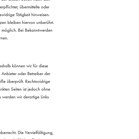
pflichtet, übermittelte oder
idrige Tätigkeit hinweisen.
en bleiben hiervon unberührt.
ng möglich. Bei Bekanntwerden
rnen.
Deshalb können wir für diese
e Anbieter oder Betreiber der
öße überprüft. Rechtswidrige
inkten Seiten ist jedoch ohne
 werden wir derartige Links
berrecht. Die Vervielfältigung,