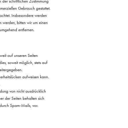
 der schriftlichen Zustimmung
mmerziellen Gebrauch gestattet.
beachtet. Insbesondere werden
m werden, bitten wir um einen
 umgehend entfernen.
eit auf unseren Seiten
s, soweit möglich, stets auf
weitergegeben.
herheitslücken aufweisen kann.
.
ndung von nicht ausdrücklich
er der Seiten behalten sich
 durch Spam-Mails, vor.