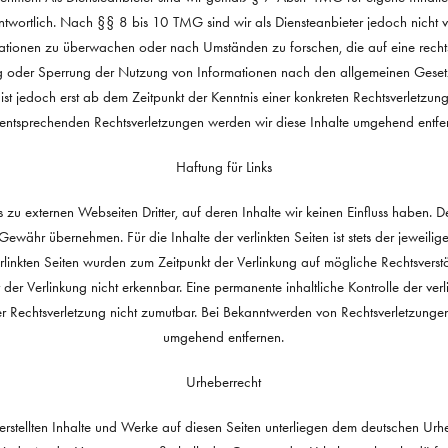
wortlich. Nach §§ 8 bis 10 TMG sind wir als Diensteanbieter jedoch nicht ver
ationen zu überwachen oder nach Umständen zu forschen, die auf eine rechtsw
ng oder Sperrung der Nutzung von Informationen nach den allgemeinen Gesetz
ist jedoch erst ab dem Zeitpunkt der Kenntnis einer konkreten Rechtsverletzu
entsprechenden Rechtsverletzungen werden wir diese Inhalte umgehend entfe
Haftung für Links
 zu externen Webseiten Dritter, auf deren Inhalte wir keinen Einfluss haben. 
ewähr übernehmen. Für die Inhalte der verlinkten Seiten ist stets der jeweilig
verlinkten Seiten wurden zum Zeitpunkt der Verlinkung auf mögliche Rechtsverst
der Verlinkung nicht erkennbar. Eine permanente inhaltliche Kontrolle der verl
er Rechtsverletzung nicht zumutbar. Bei Bekanntwerden von Rechtsverletzungen
umgehend entfernen.
Urheberrecht
erstellten Inhalte und Werke auf diesen Seiten unterliegen dem deutschen Urhe