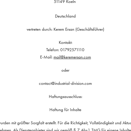
51149 Koeln
Deutschland
vertreten durch: Kerem Ersan (Geschäftsführer)
Kontakt:
Telefon: 01792571110
E-Mail:
mail@keremersan.com
oder
contact@industrial-division.com
Haftungsausschluss:
Haftung für Inhalte
urden mit größter Sorgfalt erstellt. Für die Richtigkeit, Vollständigkeit und Aktu
hmen. Als Diensteanbieter sind wir gemäß § 7 Abs.1 TMG für eigene Inhalte