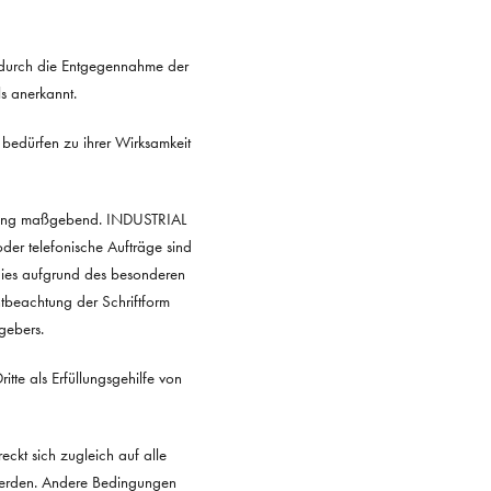
 durch die Entgegennahme der
ls anerkannt.
edürfen zu ihrer Wirksamkeit
ätigung maßgebend. INDUSTRIAL
der telefonische Aufträge sind
 dies aufgrund des besonderen
beachtung der Schriftform
gebers.
itte als Erfüllungsgehilfe von
eckt sich zugleich auf alle
werden. Andere Bedingungen